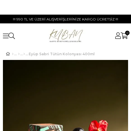
!!! 990 TL VE ÜZERİ ALIŞVERİŞLERİNİZE KARGO ÜCRETSİZ !!!
0
Eyüp Sabri Tütün Kolonyası 400ml