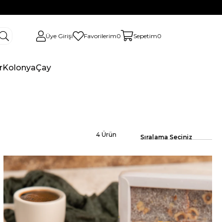
Üye Girişi
Favorilerim
0
Sepetim
0
r
Kolonya
Çay
4 Ürün