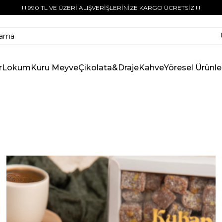
!!! 990 TL VE ÜZERİ ALIŞVERİŞLERİNİZE KARGO ÜCRETSİZ !!!
r
Lokum
Kuru Meyve
Çikolata&Draje
Kahve
Yöresel Ürünle