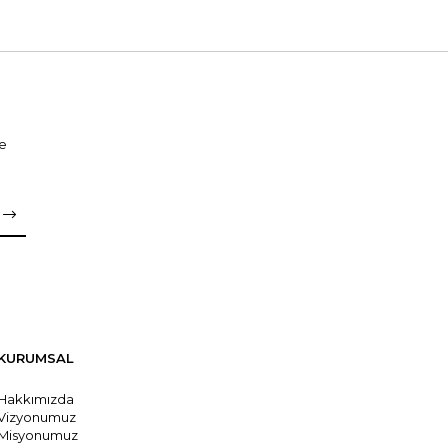
ne
KURUMSAL
Hakkımızda
Vizyonumuz
Misyonumuz