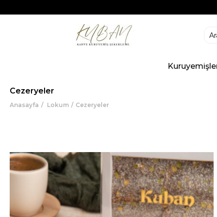
Kuruyemişle
Cezeryeler
Anasayfa
Lokum
Cezeryeler