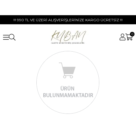
!!! 990 TL VE ÜZERİ ALIŞVERİŞLERİNİZE KARGO ÜCRETSİZ !!!
0