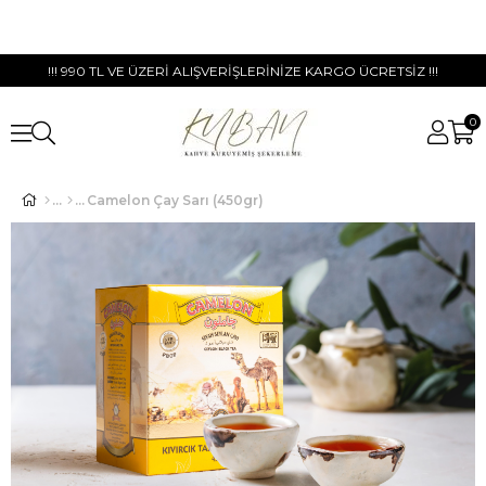
!!! 990 TL VE ÜZERİ ALIŞVERİŞLERİNİZE KARGO ÜCRETSİZ !!!
0
Camelon Çay Sarı (450gr)